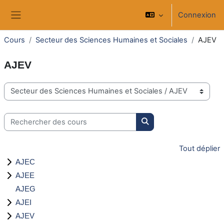
Passer au contenu principal
Connexion
Panneau latéral
Cours
Secteur des Sciences Humaines et Sociales
AJEV
AJEV
Catégories de cours
Rechercher des cours
Rechercher des cours
Tout déplier
AJEC
AJEE
AJEG
AJEI
AJEV