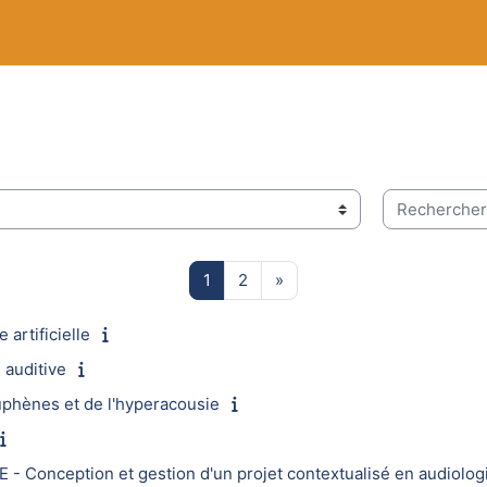
Rechercher d
Page 1
Page 2
Page suivante
1
2
»
artificielle
auditive
hènes et de l'hyperacousie
- Conception et gestion d'un projet contextualisé en audiolog