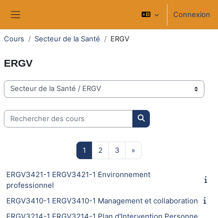
Passer au contenu principal
Connexion
Panneau latéral
Cours
Secteur de la Santé
ERGV
ERGV
Catégories de cours
Rechercher des cours
Rechercher des cours
Page 1
Page 2
Page 3
Page suivante
1
2
3
»
ERGV3421-1 ERGV3421-1 Environnement
professionnel
ERGV3410-1 ERGV3410-1 Management et collaboration
ERGV3214-1 ERGV3214-1 Plan d'Intervention Personne