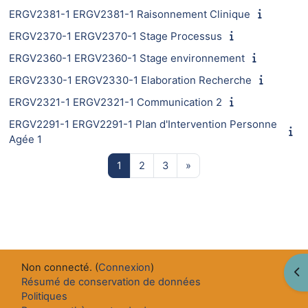
ERGV2381-1 ERGV2381-1 Raisonnement Clinique
ERGV2370-1 ERGV2370-1 Stage Processus
ERGV2360-1 ERGV2360-1 Stage environnement
ERGV2330-1 ERGV2330-1 Elaboration Recherche
ERGV2321-1 ERGV2321-1 Communication 2
ERGV2291-1 ERGV2291-1 Plan d'Intervention Personne
Agée 1
Page 1
Page 2
Page 3
Page suivante
1
2
3
»
Non connecté. (
Connexion
)
Ouv
Résumé de conservation de données
Politiques