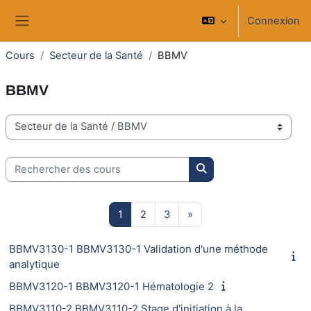
Passer au contenu principal
Connexion
Panneau latéral
Cours
Secteur de la Santé
BBMV
BBMV
Catégories de cours
Rechercher des cours
Rechercher des cours
Page 1
Page 2
Page 3
Page suivante
1
2
3
»
BBMV3130-1 BBMV3130-1 Validation d'une méthode
analytique
BBMV3120-1 BBMV3120-1 Hématologie 2
BBMV3110-2 BBMV3110-2 Stage d'initiation à la