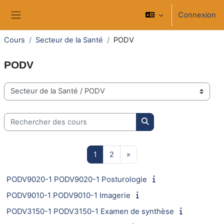
Passer au contenu principal
Connexion
Panneau latéral
Cours
Secteur de la Santé
PODV
PODV
Catégories de cours
Rechercher des cours
Rechercher des cours
Page 1
Page 2
Page suivante
1
2
»
PODV9020-1 PODV9020-1 Posturologie
PODV9010-1 PODV9010-1 Imagerie
PODV3150-1 PODV3150-1 Examen de synthèse