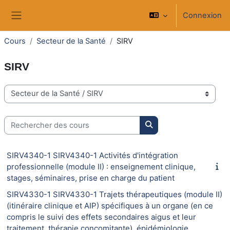
Passer au contenu principal
Connexion
Panneau latéral
Cours
Secteur de la Santé
SIRV
SIRV
Catégories de cours
Rechercher des cours
Rechercher des cours
SIRV4340-1 SIRV4340-1 Activités d'intégration
professionnelle (module II) : enseignement clinique,
stages, séminaires, prise en charge du patient
SIRV4330-1 SIRV4330-1 Trajets thérapeutiques (module II)
(itinéraire clinique et AIP) spécifiques à un organe (en ce
compris le suivi des effets secondaires aigus et leur
traitement, thérapie concomitante), épidémiologie